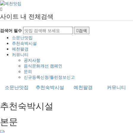
사이트 내 전체검색
검색어 필수
검색
소문난맛집
추천숙박시설
예천팔경
커뮤니티
공지사항
음식문화개선 캠페인
문의
신규등록신청/틀린정보신고
소문난맛집
추천숙박시설
예천팔경
커뮤니티
추천숙박시설
본문