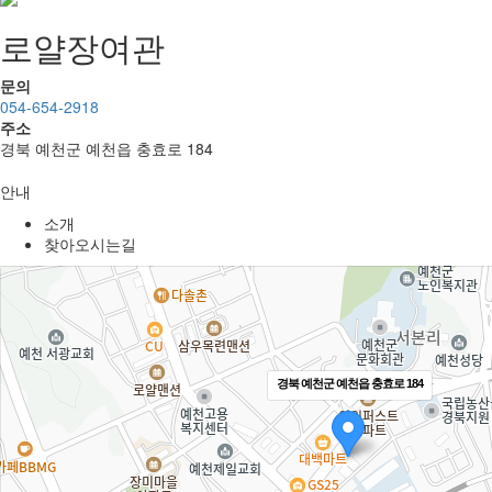
로얄장여관
문의
054-654-2918
주소
경북 예천군 예천읍 충효로 184
안내
소개
찾아오시는길
경북 예천군 예천읍 충효로 184