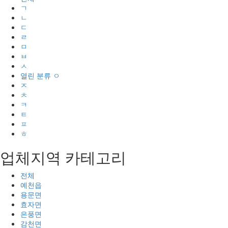
ㄱ
ㄴ
ㄷ
ㄹ
ㅁ
ㅂ
ㅅ
열린 분류
ㅇ
ㅈ
ㅊ
ㅋ
ㅌ
ㅍ
ㅎ
업체지역 카테고리
전체
예천읍
용문면
효자면
은풍면
감천면