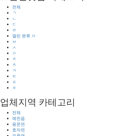
전체
ㄱ
ㄴ
ㄷ
ㄹ
열린 분류
ㅁ
ㅂ
ㅅ
ㅇ
ㅈ
ㅊ
ㅋ
ㅌ
ㅍ
ㅎ
업체지역 카테고리
전체
예천읍
용문면
효자면
은풍면