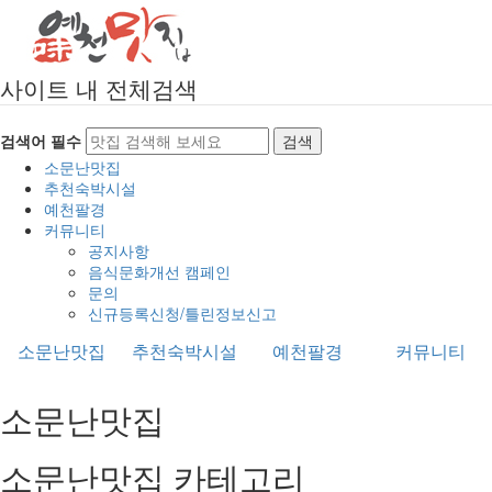
사이트 내 전체검색
검색어 필수
검색
소문난맛집
추천숙박시설
예천팔경
커뮤니티
공지사항
음식문화개선 캠페인
문의
신규등록신청/틀린정보신고
소문난맛집
추천숙박시설
예천팔경
커뮤니티
소문난맛집
소문난맛집 카테고리