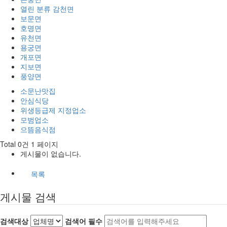
열린 분류
감천면
보문면
호명면
유천면
용궁면
개포면
지보면
풍양면
소문난맛집
안심식당
위생등급제 지정업소
모범업소
으뜸음식점
Total 0건
1 페이지
게시물이 없습니다.
목록
게시물 검색
검색대상
검색어
필수