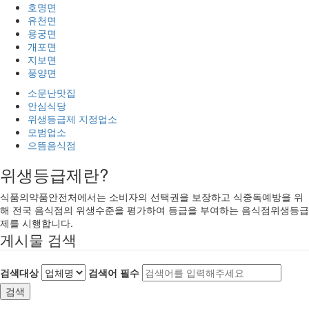
호명면
유천면
용궁면
개포면
지보면
풍양면
소문난맛집
안심식당
위생등급제 지정업소
모범업소
으뜸음식점
위생등급제란?
식품의약품안전처에서는 소비자의 선택권을 보장하고 식중독예방을 위
해 전국 음식점의 위생수준을 평가하여 등급을 부여하는 음식점위생등급
제를 시행합니다.
게시물 검색
검색대상
검색어
필수