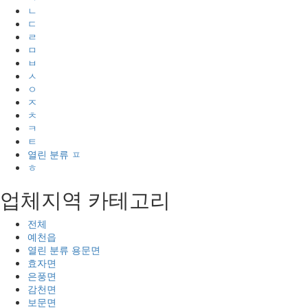
ㄴ
ㄷ
ㄹ
ㅁ
ㅂ
ㅅ
ㅇ
ㅈ
ㅊ
ㅋ
ㅌ
열린 분류
ㅍ
ㅎ
업체지역 카테고리
전체
예천읍
열린 분류
용문면
효자면
은풍면
감천면
보문면