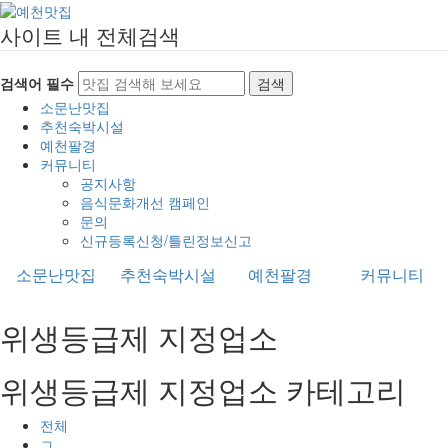
사이트 내 전체검색
검색어 필수
검색
소문난맛집
추천숙박시설
예천팔경
커뮤니티
공지사항
음식문화개선 캠페인
문의
신규등록신청/틀린정보신고
소문난맛집
추천숙박시설
예천팔경
커뮤니티
위생등급제 지정업소
위생등급제 지정업소 카테고리
전체
ㄱ