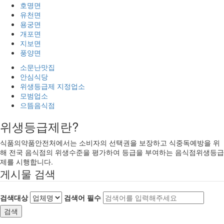
호명면
유천면
용궁면
개포면
지보면
풍양면
소문난맛집
안심식당
위생등급제 지정업소
모범업소
으뜸음식점
위생등급제란?
식품의약품안전처에서는 소비자의 선택권을 보장하고 식중독예방을 위
해 전국 음식점의 위생수준을 평가하여 등급을 부여하는 음식점위생등급
제를 시행합니다.
게시물 검색
검색대상
검색어
필수