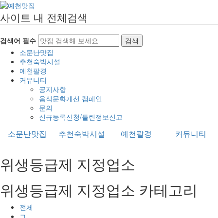
사이트 내 전체검색
검색어 필수
검색
소문난맛집
추천숙박시설
예천팔경
커뮤니티
공지사항
음식문화개선 캠페인
문의
신규등록신청/틀린정보신고
소문난맛집
추천숙박시설
예천팔경
커뮤니티
위생등급제 지정업소
위생등급제 지정업소 카테고리
전체
ㄱ