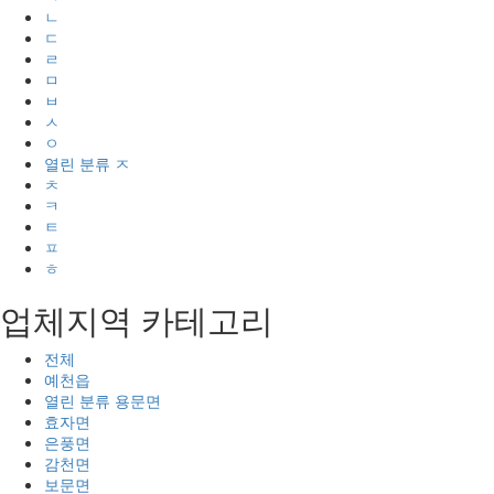
ㄴ
ㄷ
ㄹ
ㅁ
ㅂ
ㅅ
ㅇ
열린 분류
ㅈ
ㅊ
ㅋ
ㅌ
ㅍ
ㅎ
업체지역 카테고리
전체
예천읍
열린 분류
용문면
효자면
은풍면
감천면
보문면