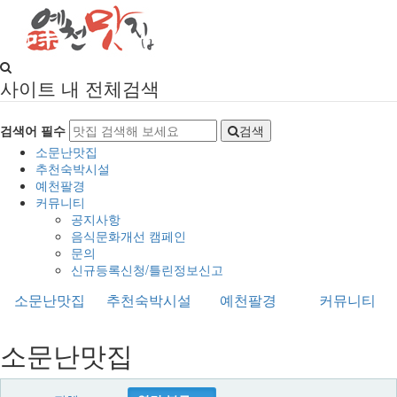
사이트 내 전체검색
검색어 필수
검색
소문난맛집
추천숙박시설
예천팔경
커뮤니티
공지사항
음식문화개선 캠페인
문의
신규등록신청/틀린정보신고
소문난맛집
추천숙박시설
예천팔경
커뮤니티
소문난맛집