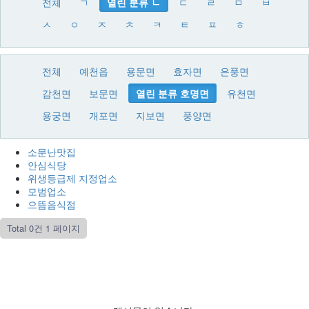
전체
ㄱ
열린 분류
ㄴ
ㄷ
ㄹ
ㅁ
ㅂ
ㅅ
ㅇ
ㅈ
ㅊ
ㅋ
ㅌ
ㅍ
ㅎ
전체
예천읍
용문면
효자면
은풍면
감천면
보문면
열린 분류
호명면
유천면
용궁면
개포면
지보면
풍양면
소문난맛집
안심식당
위생등급제 지정업소
모범업소
으뜸음식점
Total 0건
1 페이지